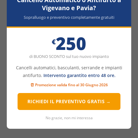
Serrature
Vigevano e Pavia?
Varie
Sopralluogo e preventivo completamente gratuiti
Privacy
*
Accetto i termini e condizioni al
250
€
trattamento dei dati personali
di BUONO SCONTO sul tuo nuovo impianto
Cancelli automatici, basculanti, serrande e impianti
antifurto.
Intervento garantito entro 48 ore.
⏰ Promozione valida fino al 30 Giugno 2026
INVIA
RICHIEDI IL PREVENTIVO GRATIS →
No grazie, non mi interessa