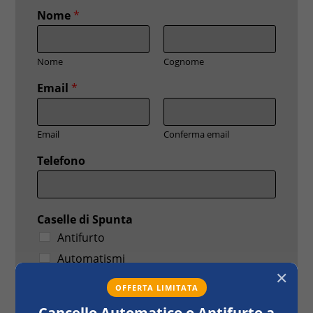
Nome
*
Nome
Cognome
Email
*
Email
Conferma email
Telefono
Caselle di Spunta
Antifurto
Automatismi
✕
Video sorveglianza
OFFERTA LIMITATA
Domotica
Cancello Automatico o Antifurto a