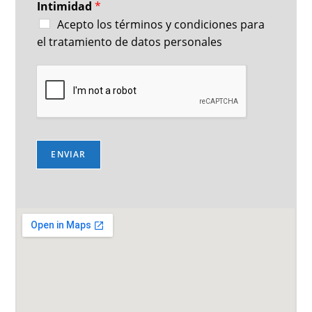
Intimidad
*
P
r
Acepto los términos y condiciones para
i
el tratamiento de datos personales
v
a
c
y
ENVIAR