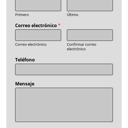
Primero
Último
Correo electrónico
*
Correo electrónico
Confirmar correo
electrónico
E
Teléfono
m
a
i
l
Mensaje
T
e
l
e
f
o
n
o