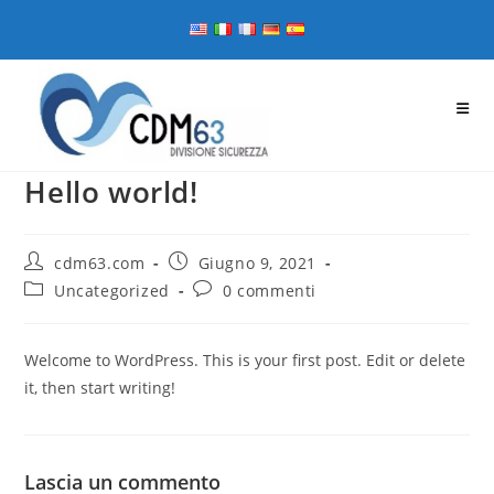
Salta
al
contenuto
Hello world!
Autore
Articolo
cdm63.com
Giugno 9, 2021
dell'articolo:
pubblicato:
Categoria
Commenti
Uncategorized
0 commenti
dell'articolo:
dell'articolo:
Welcome to WordPress. This is your first post. Edit or delete
it, then start writing!
Lascia un commento