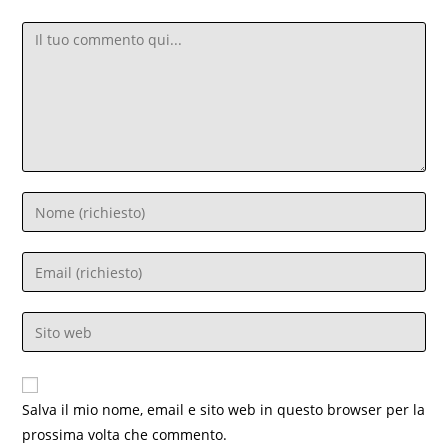
Commento
Inserisci
il
tuo
Inserisci
nome
il
o
tuo
Inserisci
nome
indirizzo
l'URL
utente
email
del
per
per
sito
commentare
Salva il mio nome, email e sito web in questo browser per la
commentare
web
prossima volta che commento.